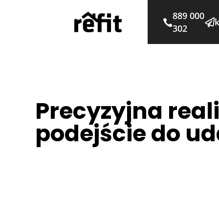
889 000
k


302
Porady
Precyzyjna reali
podejście do u
Piotr Olesiński
15 grudnia 2025