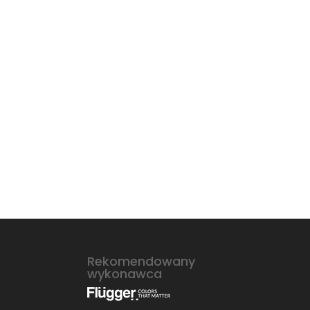
$
Rekomendowany
wykonawca