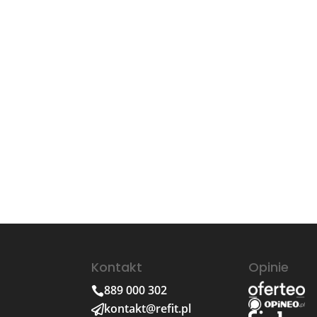
$
$
Kontakt
Opinie
889 000 302

kontakt@refit.pl
