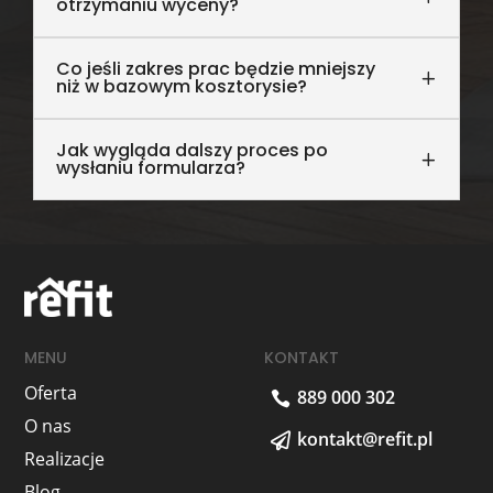
otrzymaniu wyceny?
Co jeśli zakres prac będzie mniejszy
niż w bazowym kosztorysie?
Jak wygląda dalszy proces po
wysłaniu formularza?
MENU
KONTAKT
Oferta
889 000 302

O nas
kontakt@refit.pl

Realizacje
Blog